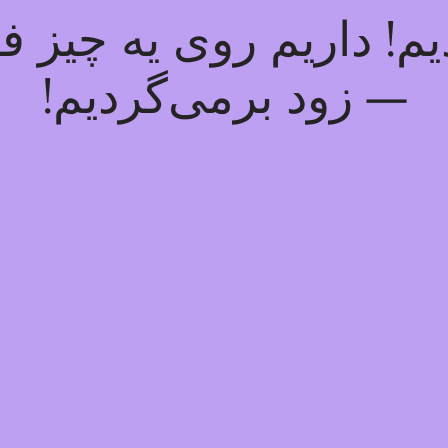
! داریم روی یه چیز فوق
— زود برمی‌گردیم!